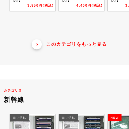
【C】
【C】
【A´】
税込)
4,400円(税込)
3,300円(税込)
1
このカテゴリをもっと見る
カテゴリ名
新幹線
売り切れ
NEW
NEW