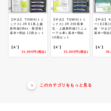
トミ
【中古】 TOMIX(トミ
【中古】 KATO(カト
【中古】 
上越
ックス) JR 200系東
ー) E2系1000番台新幹
ックス) 
装)
北・上越新幹線(リニュ
線「やまびこ・とき」
新幹線(
ット
ーアル車) 基本+増結
基本+増結10両セット
塗装) 7
10両セット
【A´】
【A´】
【A´】
税込)
33,000円(税込)
36,300円(税込)
1
このカテゴリをもっと見る