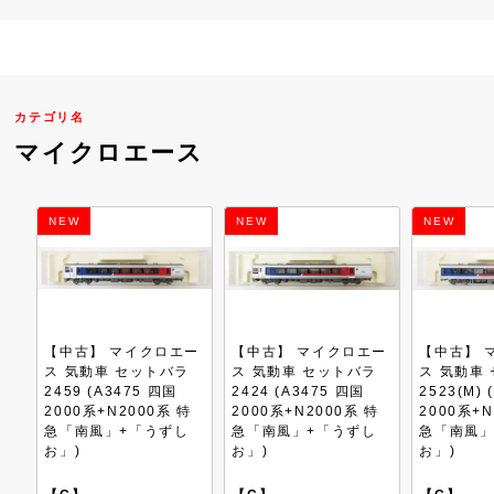
カテゴリ名
マイクロエース
NEW
NEW
NEW
エー
【中古】 マイクロエー
【中古】 マイクロエー
【中古】
ラ
ス 気動車 セットバラ
ス 気動車 セットバラ
ス 103
2424 (A3475 四国
2523(M) (A3475 四国
大阪環状
 特
2000系+N2000系 特
2000系+N2000系 特
両セット
し
急「南風」+「うずし
急「南風」+「うずし
お」)
お」)