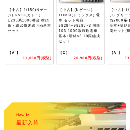
【中古】(Nゲージ)
【中古】1/150(Nゲー
【中古】1/
TOMIX(トミックス) 電
ジ) グリーンマックス 東
ジ) TOM
車 セット商品
急2000系(田園都市線)
JR EF6
本
98284+98285×3 国鉄
基本+増結用中間車 10
車(5次形
103-1000系通勤電車
両セット(動力付き)
ター)
基本+増結×3 10両編成
セット
【C】
【A´】
【A】
)
20,900円(税込)
33,000円(税込)
New in
最新入荷