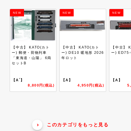
NEW
NEW
NEW
ト
【中古】 KATO(カト
【中古】 KATO(カト
【中古】 
ー) DE10 暖地形 2026
ー) ED75-0 後期形
ー) E23
6両
年ロット
横須賀・
両基本セ
【A】
【A】
【A´】
税込)
4,950円(税込)
5,500円(税込)
1
このカテゴリをもっと見る