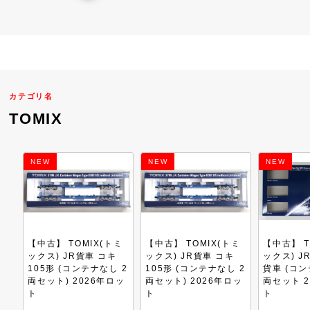
カテゴリ名
TOMIX
NEW
NEW
NEW
トミ
【中古】 TOMIX(トミ
【中古】 TOMIX(トミ
【中古】 
キ
ックス) JR貨車 コキ
ックス) JR コキ110形
ックス) J
し 2
105形 (コンテナなし 2
貨車 (コンテナなし) 5
電気機関
ロッ
両セット) 2026年ロッ
両セット 2026年ロッ
崎車両セ
ト
ト