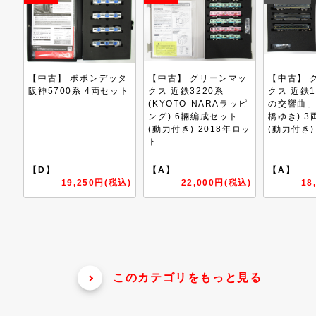
ッタ
【中古】 グリーンマッ
【中古】 グリーンマッ
【中古】
ット
クス 近鉄3220系
クス 近鉄16200系「青
クス 阪急
(KYOTO-NARAラッピ
の交響曲」(大阪阿部野
(1309
ング) 6輛編成セット
橋ゆき) 3両編成セット
ット (動
(動力付き) 2018年ロッ
(動力付き)
ト
【A】
【A】
【A´】
税込)
22,000円(税込)
18,700円(税込)
2
このカテゴリをもっと見る