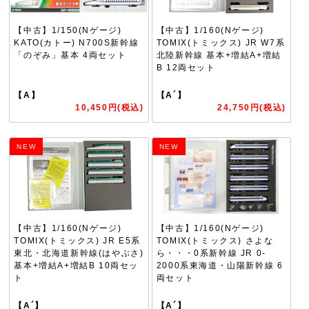
【中古】1/150(Nゲージ)
【中古】1/160(Nゲージ)
KATO(カトー) N700S新幹線
TOMIX(トミックス) JR W7系
「のぞみ」基本 4両セット
北陸新幹線 基本+増結A+増結
B 12両セット
【A】
【A´】
10,450円(税込)
24,750円(税込)
NEW
NEW
【中古】1/160(Nゲージ)
【中古】1/160(Nゲージ)
TOMIX(トミックス) JR E5系
TOMIX(トミックス) さよな
東北・北海道新幹線(はやぶさ)
ら・・・0系新幹線 JR 0-
基本+増結A+増結B 10両セッ
2000系東海道・山陽新幹線 6
ト
両セット
【A´】
【A´】