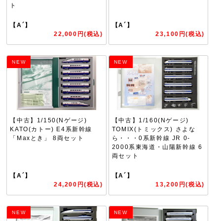
ト
【A´】
【A´】
22,000円(税込)
23,100円(税込)
NEW
NEW
【中古】1/150(Nゲージ)
【中古】1/160(Nゲージ)
KATO(カトー) E4系新幹線
TOMIX(トミックス) さよな
「Maxとき」 8両セット
ら・・・0系新幹線 JR 0-
2000系東海道・山陽新幹線 6
両セット
【A´】
【A´】
24,200円(税込)
13,200円(税込)
NEW
NEW