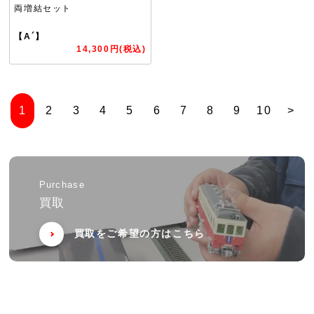
両増結セット
【A´】
14,300円(税込)
1
2
3
4
5
6
7
8
9
10
>
Purchase
買取
買取をご希望の方はこちら