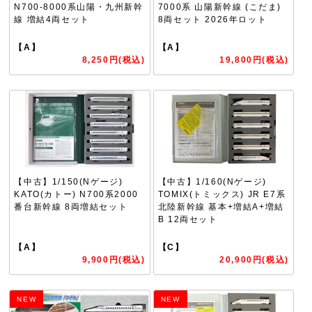
N700-8000系山陽・九州新幹
7000系 山陽新幹線 (こだま)
線 増結4両セット
8両セット 2026年ロット
【A】
【A】
8,250円(税込)
19,800円(税込)
【中古】1/150(Nゲージ)
【中古】1/160(Nゲージ)
KATO(カトー) N700系2000
TOMIX(トミックス) JR E7系
番台新幹線 8両増結セット
北陸新幹線 基本+増結A+増結
B 12両セット
【A】
【C】
9,900円(税込)
20,900円(税込)
NEW
NEW