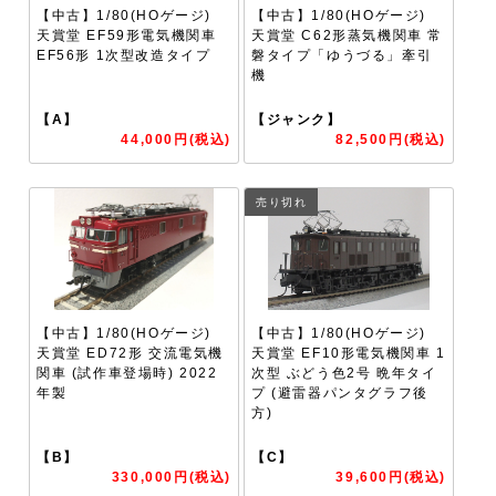
【中古】1/80(HOゲージ)
【中古】1/80(HOゲージ)
天賞堂 EF59形電気機関車
天賞堂 C62形蒸気機関車 常
EF56形 1次型改造タイプ
磐タイプ「ゆうづる」牽引
機
【A】
【ジャンク】
44,000円(税込)
82,500円(税込)
売り切れ
【中古】1/80(HOゲージ)
【中古】1/80(HOゲージ)
天賞堂 ED72形 交流電気機
天賞堂 EF10形電気機関車 1
関車 (試作車登場時) 2022
次型 ぶどう色2号 晩年タイ
年製
プ (避雷器パンタグラフ後
方)
【B】
【C】
330,000円(税込)
39,600円(税込)