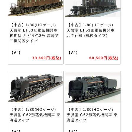
【中古】1/80(HOゲージ)
【中古】1/80(HOゲージ)
天賞堂 EF53形電気機関車
天賞堂 EF53形電気機関車
後期型 ぶどう色2号 高崎第
お召仕様 (戦後タイプ)
二機関区タイプ
【A´】
【A´】
39,600円(税込)
60,500円(税込)
【中古】1/80(HOゲージ)
【中古】1/80(HOゲージ)
天賞堂 C62形蒸気機関車 東
天賞堂 C62形蒸気機関車 東
海道タイプ
海道タイプ
【A´】
【A´】