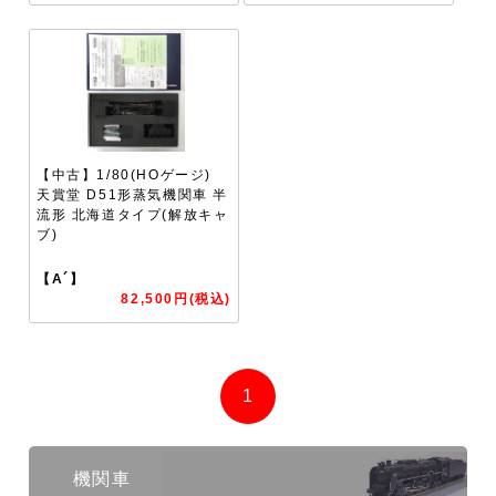
【中古】1/80(HOゲージ)
天賞堂 D51形蒸気機関車 半
流形 北海道タイプ(解放キャ
ブ)
【A´】
82,500円(税込)
1
機関車