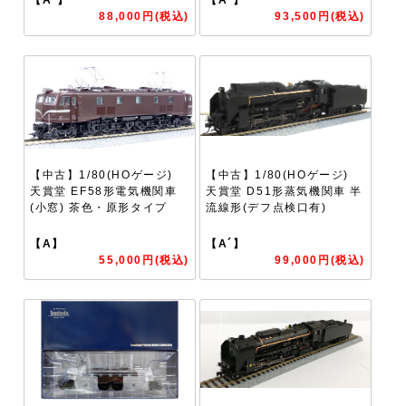
88,000円(税込)
93,500円(税込)
【中古】1/80(HOゲージ)
【中古】1/80(HOゲージ)
天賞堂 EF58形電気機関車
天賞堂 D51形蒸気機関車 半
(小窓) 茶色・原形タイプ
流線形(デフ点検口有)
【A】
【A´】
55,000円(税込)
99,000円(税込)