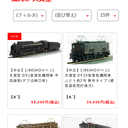
NEW
【中古】1/80(HOゲージ)
【中古】1/80(HOゲージ)
天賞堂 D51形蒸気機関車 半
天賞堂 EF10形電気機関車
流線形(デフ点検口有)
ぶどう色2号 晩年タイプ (避
雷器前照灯後方)
【A´】
【A´】
99,000円(税込)
39,600円(税込)