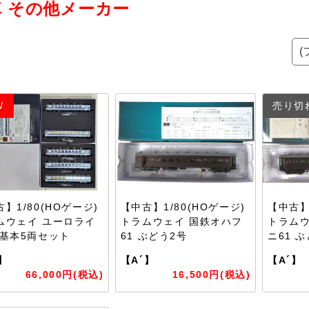
車 その他メーカー
W
売り切
】1/80(HOゲージ)
【中古】1/80(HOゲージ)
【中古】
ムウェイ ユーロライ
トラムウェイ 国鉄オハフ
トラムウ
 基本5両セット
61 ぶどう2号
ニ61 
】
【A´】
【A´】
66,000円(税込)
16,500円(税込)