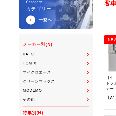
客
Category
カテゴリー
一覧へ
NE
メーカー別(N)
KATO
TOMIX
マイクロエース
【中古
グリーンマックス
トラ
ナー
MODEMO
【A´
その他
特集別(N)