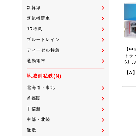
新幹線
蒸気機関車
JR特急
ブルートレイン
【中古
ディーゼル特急
トラ
通勤電車
61 
【A
地域別私鉄(N)
北海道・東北
首都圏
甲信越
中部・北陸
近畿