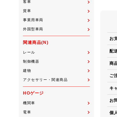
客車
貨車
事業用車両
外国型車両
お
関連商品(N)
配
レール
制御機器
商
建物
ご
アクセサリー・関連商品
キ
HOゲージ
お
機関車
電車
個