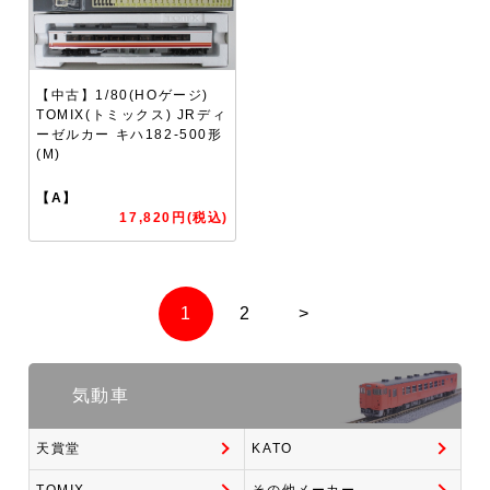
【中古】1/80(HOゲージ)
TOMIX(トミックス) JRディ
ーゼルカー キハ182-500形
(M)
【A】
17,820円(税込)
1
2
>
気動車
天賞堂
KATO