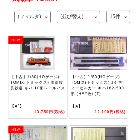
NEW
【中古】1/80(HOゲージ)
【中古】1/80(HOゲージ)
TOMIX(トミックス) 南部縦
TOMIX(トミックス) JR デ
貫鉄道 キハ 10形レールバス
ィーゼルカー キハ182-500
形 (HET色) (T)
【A´】
【A】
13,750円(税込)
12,100円(税込)
NEW