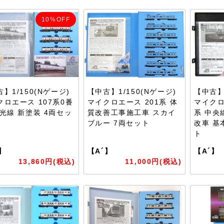
10%OFF
】1/150(Nゲージ)
【中古】1/150(Nゲージ)
【中古】1
クロエース 107系0番
マイクロエース 201系 体
マイクロ
日光線 新塗装 4両セッ
質改善工事施工車 スカイ
系 中央
ブルー 7両セット
改車 基
ト
】
【A´】
【A´】
13,860円(税込)
11,000円(税込)