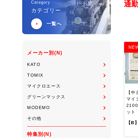
通
Category
カテゴリー
一覧へ
NE
メーカー別(N)
KATO
TOMIX
マイクロエース
【中古
グリーンマックス
マイ
210
MODEMO
ット
その他
【B
特集別(N)