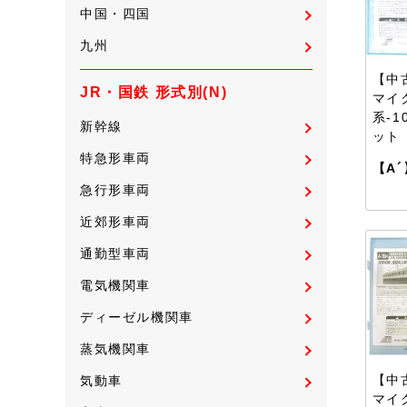
中国・四国
九州
【中古
JR・国鉄 形式別(N)
マイ
系-1
新幹線
ット
特急形車両
【A´
急行形車両
近郊形車両
通勤型車両
電気機関車
ディーゼル機関車
蒸気機関車
【中古
気動車
マイ