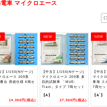
勤電車 マイクロエース
W
NEW
NEW
】1/150(Nゲージ)
【中古】1/150(Nゲージ)
【中古】1
クロエース 209系
マイクロエース 209系 多
マイクロ
0番台 房総仕様 6両セ
目的試験車 「MUE-
東海 ス
Train」タイプ 7両セット
7両セッ
】
【A】
【A´】
14,300円(税込)
27,500円(税込)