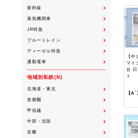
新幹線
蒸気機関車
JR特急
ブルートレイン
ディーゼル特急
【中古
通勤電車
マイ
台 
ト
地域別私鉄(N)
北海道・東北
【A´
首都圏
甲信越
中部・北陸
近畿