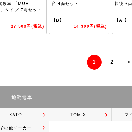
試験車 「MUE-
台 4両セット
装後 6
in」タイプ 7両セット
】
【B】
【A´】
27,500円(税込)
14,300円(税込)
1
2
>
通勤電車
KATO
TOMIX
マ
その他メーカー