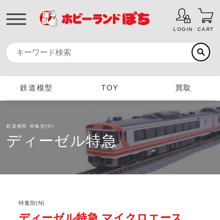
LOGIN
CART
鉄道模型
TOY
買取
鉄道模型
特集別(N)
ディーゼル特急
特集別(N)
ディーゼル特急 マイクロエース