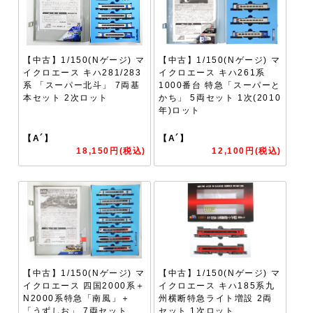
【中古】1/150(Nゲージ) マ
【中古】1/150(Nゲージ) マ
イクロエース キハ281/283
イクロエース キハ261系
系 「スーパー北斗」 7両基
1000番台 特急「スーパーと
本セット 2次ロット
かち」 5両セット 1次(2010
年)ロット
【A´】
【A´】
18,150円(税込)
12,100円(税込)
【中古】1/150(Nゲージ) マ
【中古】1/150(Nゲージ) マ
イクロエース 四国2000系＋
イクロエース キハ185系九
N2000系特急「南風」＋
州横断特急ライト増設 2両
「うずしお」 7両セット
セット 1次ロット