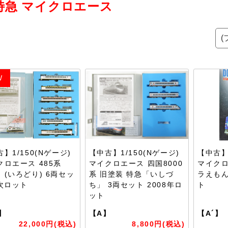
特急 マイクロエース
W
】1/150(Nゲージ)
【中古】1/150(Nゲージ)
【中古】1
クロエース 485系
マイクロエース 四国8000
マイクロ
」(いろどり) 6両セッ
系 旧塗装 特急「いしづ
ラえもん
2次ロット
ち」 3両セット 2008年ロ
ト
ット
】
【A】
【A´】
22,000円(税込)
8,800円(税込)