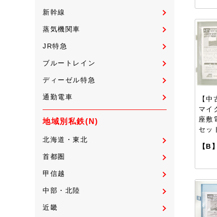
新幹線
蒸気機関車
JR特急
ブルートレイン
ディーゼル特急
通勤電車
【中古
マイ
座敷
地域別私鉄(N)
セッ
北海道・東北
【B
首都圏
甲信越
中部・北陸
近畿