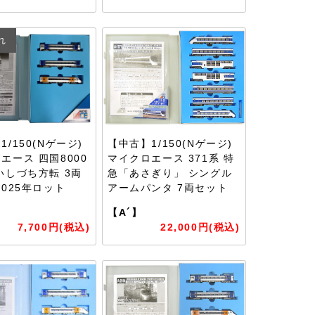
れ
/150(Nゲージ)
【中古】1/150(Nゲージ)
エース 四国8000
マイクロエース 371系 特
いしづち方転 3両
急「あさぎり」 シングル
2025年ロット
アームパンタ 7両セット
【A´】
7,700円(税込)
22,000円(税込)