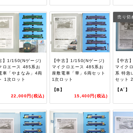
売り切
】1/150(Nゲージ)
【中古】1/150(Nゲージ)
【中古】1
クロエース 485系お
マイクロエース 485系お
マイクロ
電車「やまなみ」4両
座敷電車「華」6両セット
系 特急
ト 1次ロット
1次ロット
セット 
】
【B】
【A´】
22,000円(税込)
15,400円(税込)