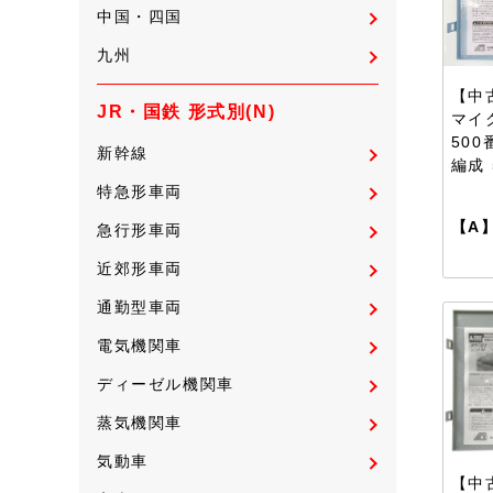
中国・四国
九州
【中古
JR・国鉄 形式別(N)
マイ
500
新幹線
編成
特急形車両
【A
急行形車両
近郊形車両
通勤型車両
電気機関車
ディーゼル機関車
蒸気機関車
気動車
【中古