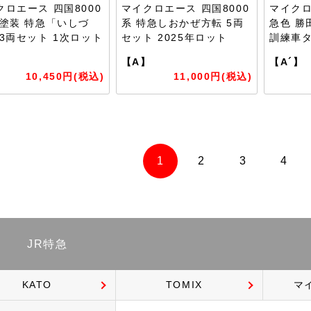
クロエース 四国8000
マイクロエース 四国8000
マイクロ
旧塗装 特急「いしづ
系 特急しおかぜ方転 5両
急色 勝
 3両セット 1次ロット
セット 2025年ロット
訓練車タ
】
【A】
【A´】
10,450円(税込)
11,000円(税込)
1
2
3
4
JR特急
KATO
TOMIX
マ