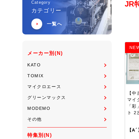
JR
Category
カテゴリー
一覧へ
NE
メーカー別(N)
KATO
TOMIX
マイクロエース
【中古
グリーンマックス
マイ
「彩
MODEMO
ト 
その他
【A´
特集別(N)