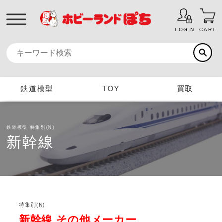
LOGIN
CART
鉄道模型
TOY
買取
鉄道模型
特集別(N)
新幹線
特集別(N)
新幹線 その他メーカー