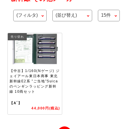
売り切れ
【中古】1/160(Nゲージ) ジ
ェイアール東日本商事 東北
新幹線E2系 ”ご当地”Suica
のペンギンラッピング新幹
線 10両セット
【A´】
44,000円(税込)