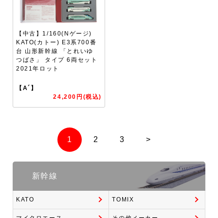
【中古】1/160(Nゲージ)
KATO(カトー) E3系700番
台 山形新幹線 「とれいゆ
つばさ」 タイプ 6両セット
2021年ロット
【A´】
24,200円(税込)
1
2
3
>
新幹線
KATO
TOMIX