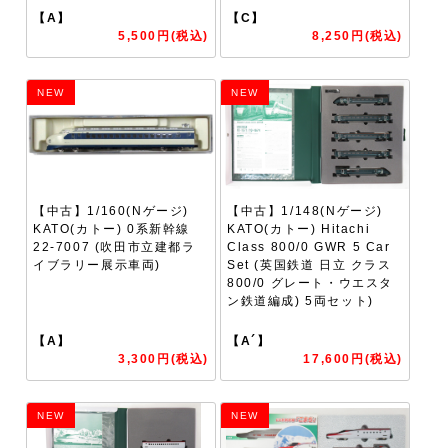
【A】
【C】
5,500円(税込)
8,250円(税込)
NEW
NEW
【中古】1/160(Nゲージ)
【中古】1/148(Nゲージ)
KATO(カトー) 0系新幹線
KATO(カトー) Hitachi
22-7007 (吹田市立建都ラ
Class 800/0 GWR 5 Car
イブラリー展示車両)
Set (英国鉄道 日立 クラス
800/0 グレート・ウエスタ
ン鉄道編成) 5両セット)
【A】
【A´】
3,300円(税込)
17,600円(税込)
NEW
NEW