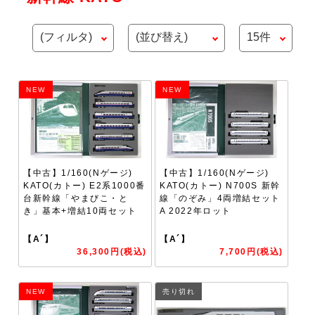
NEW
NEW
【中古】1/160(Nゲージ)
【中古】1/160(Nゲージ)
KATO(カトー) E2系1000番
KATO(カトー) N700S 新幹
台新幹線「やまびこ・と
線「のぞみ」4両増結セット
き」基本+増結10両セット
A 2022年ロット
【A´】
【A´】
36,300円(税込)
7,700円(税込)
NEW
売り切れ