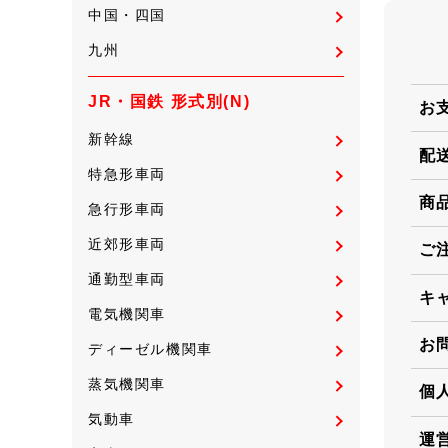
中国・四国
九州
JR・国鉄 形式別(N)
お
新幹線
配
特急形車両
商
急行形車両
近郊形車両
ご
通勤型車両
キ
電気機関車
お
ディーゼル機関車
蒸気機関車
個
気動車
運