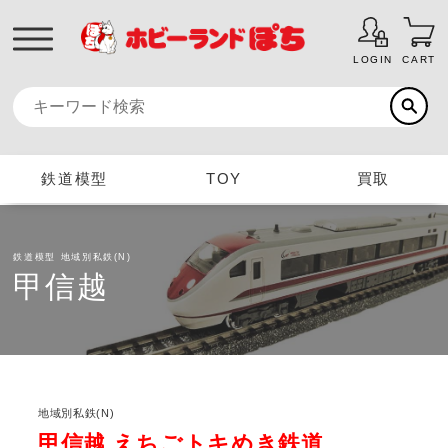
LOGIN
CART
鉄道模型
TOY
買取
鉄道模型
地域別私鉄(N)
甲信越
地域別私鉄(N)
甲信越 えちごトキめき鉄道