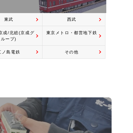
東武
西武
京成/北総(京成グ
東京メトロ・都営地下鉄
ループ)
江ノ島電鉄
その他