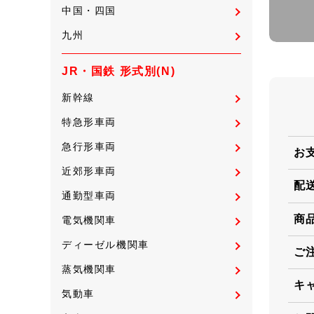
中国・四国
九州
JR・国鉄 形式別(N)
新幹線
特急形車両
急行形車両
お
近郊形車両
配
通勤型車両
商
電気機関車
ディーゼル機関車
ご
蒸気機関車
キ
気動車