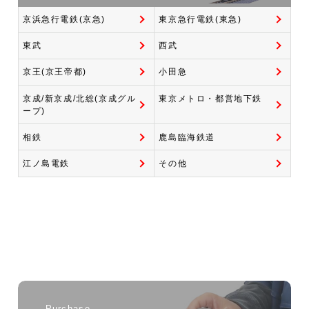
京浜急行電鉄(京急)
東京急行電鉄(東急)
東武
西武
京王(京王帝都)
小田急
京成/新京成/北総(京成グル
東京メトロ・都営地下鉄
ープ)
相鉄
鹿島臨海鉄道
江ノ島電鉄
その他