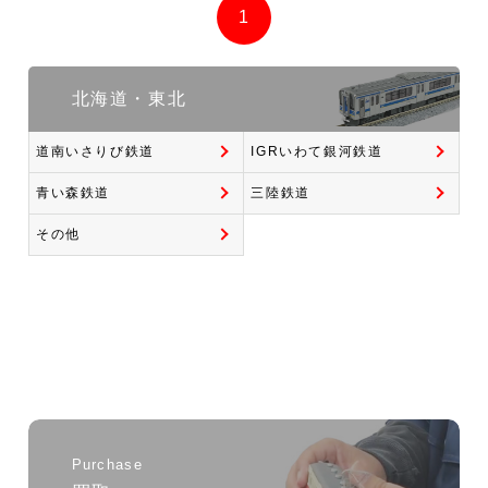
1
北海道・東北
道南いさりび鉄道
IGRいわて銀河鉄道
青い森鉄道
三陸鉄道
その他
Purchase