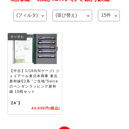
売り切れ
【中古】1/160(Nゲージ) ジ
ェイアール東日本商事 東北
新幹線E2系 ”ご当地”Suica
のペンギンラッピング新幹
線 10両セット
【A´】
44,000円(税込)