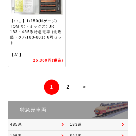
【中古】1/150(Nゲージ)
TOMIX(トミックス) JR
183・485系特急電車 (北近
畿・クハ183-801) 6両セッ
ト
【A´】
25,300円(税込)
1
2
>
特急形車両
485系
183系