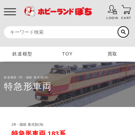
LOGIN
CART
鉄道模型
TOY
買取
鉄道模型
JR・国鉄 形式別(N)
特急形車両
JR・国鉄 形式別(N)
特急形車両 183系