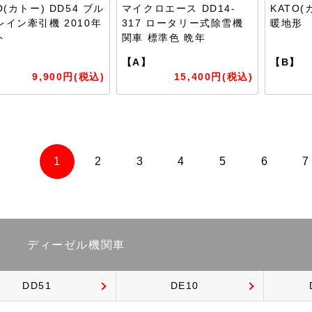
O(カトー) DD54 ブル
マイクロエース DD14-
KATO(
レイン牽引機 2010年
317 ロータリー式除雪機
暖地形
ト
関車 標準色 晩年
】
【A】
【B】
9,900円(税込)
15,400円(税込)
1
2
3
4
5
6
7
ディーゼル機関車
DD51
DE10