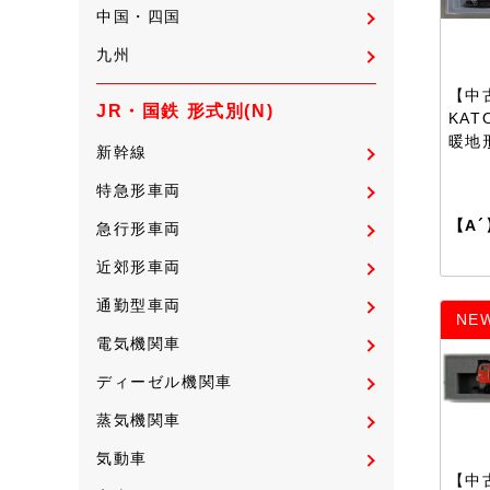
中国・四国
九州
【中古
JR・国鉄 形式別(N)
KAT
暖地
新幹線
特急形車両
【A´
急行形車両
近郊形車両
通勤型車両
NE
電気機関車
ディーゼル機関車
蒸気機関車
気動車
【中古