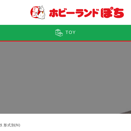
TOY
車
鉄 形式別(N)