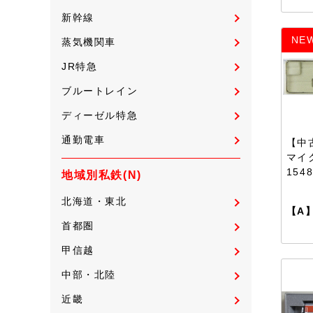
新幹線
NE
蒸気機関車
JR特急
ブルートレイン
ディーゼル特急
通勤電車
【中古
マイク
154
地域別私鉄(N)
北海道・東北
【A
首都圏
甲信越
中部・北陸
近畿