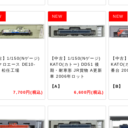
W
NEW
NEW
】1/150(Nゲージ)
【中古】1/150(Nゲージ)
【中古】1
ロエース DE10-
KATO(カトー) DD51 後
KATO(
8 松任工場
期・耐寒形 JR貨物 A更新
番台 2
車 2006年ロット
】
【A】
【B】
7,700円(税込)
6,600円(税込)