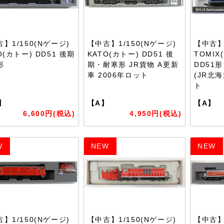
】1/150(Nゲージ)
【中古】1/150(Nゲージ)
【中古】1
O(カトー) DD51 後期
KATO(カトー) DD51 後
TOMIX
形
期・耐寒形 JR貨物 A更新
DD51
車 2006年ロット
(JR北海
ト
】
【A】
【A】
6,600円(税込)
4,950円(税込)
W
NEW
NEW
】1/150(Nゲージ)
【中古】1/150(Nゲージ)
【中古】1