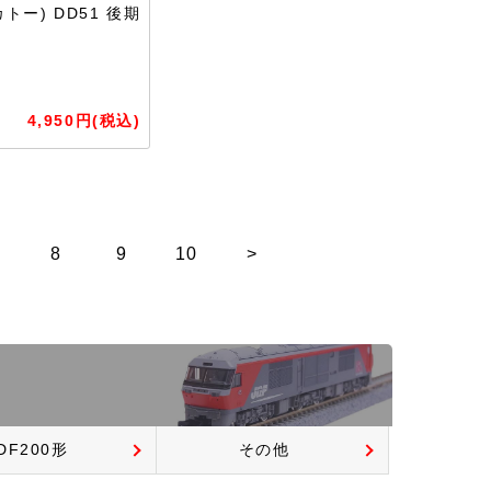
カトー) DD51 後期
4,950円(税込)
8
9
10
>
DF200形
その他