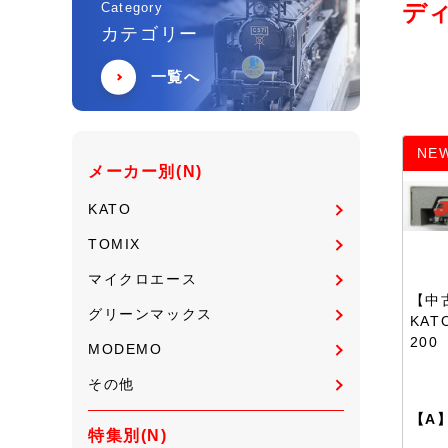
デ
Category
カテゴリー
一覧へ
NE
メーカー別(N)
KATO
TOMIX
マイクロエース
【中古
グリーンマックス
KAT
200
MODEMO
その他
【A
特集別(N)