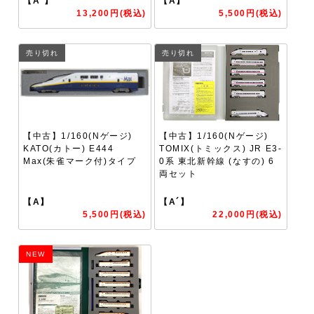
【A´】
【A】
13,200円(税込)
5,500円(税込)
売り切れ
売り切れ
【中古】1/160(Nゲージ)
【中古】1/160(Nゲージ)
KATO(カトー) E444
TOMIX(トミックス) JR E3-
Max(朱雀マーク付)タイプ
0系 東北新幹線 (なすの) 6
両セット
【A】
【A´】
5,500円(税込)
22,000円(税込)
NEW