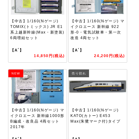
【中古】1/160(Nゲージ)
【中古】1/160(Nゲージ) マ
TOMIX(トミックス) JR E1
イクロエース 新幹線 922
系上越新幹線(Max・新塗装)
形-0・電気試験車・第一次
6両増結セット
改造 4両セット
【A´】
【A´】
14,850円(税込)
24,200円(税込)
NEW
売り切れ
【中古】1/160(Nゲージ) マ
【中古】1/160(Nゲージ)
イクロエース 新幹線1000形
KATO(カトー) E453
B編成・改良品 4両セット
Max(朱鷺マーク付)タイプ
2017年