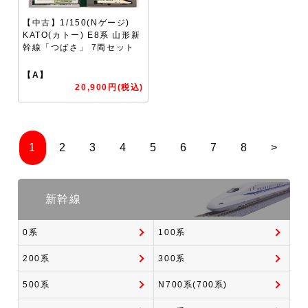
【中古】1/150(Nゲージ)
KATO(カトー) E8系 山形新
幹線「つばさ」 7両セット
【A】
20,900円(税込)
1
2
3
4
5
6
7
8
>
新幹線
0系
100系
200系
300系
500系
N700系(700系)