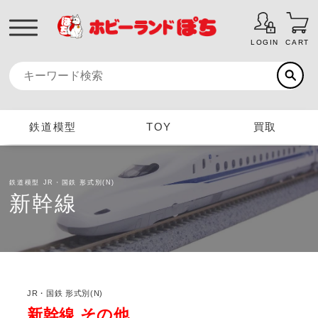
LOGIN
CART
鉄道模型
TOY
買取
鉄道模型
JR・国鉄 形式別(N)
新幹線
JR・国鉄 形式別(N)
新幹線 その他