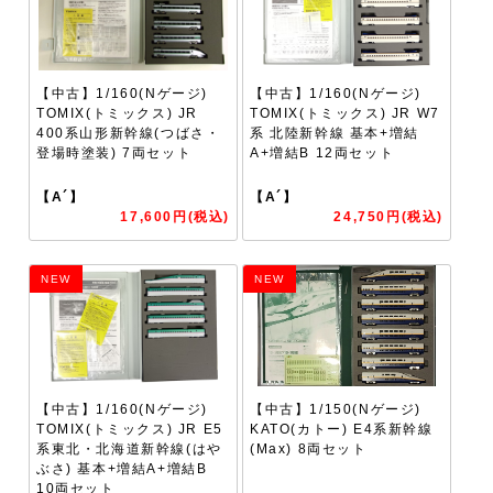
【中古】1/160(Nゲージ)
【中古】1/160(Nゲージ)
TOMIX(トミックス) JR
TOMIX(トミックス) JR W7
400系山形新幹線(つばさ・
系 北陸新幹線 基本+増結
登場時塗装) 7両セット
A+増結B 12両セット
【A´】
【A´】
17,600円(税込)
24,750円(税込)
NEW
NEW
【中古】1/160(Nゲージ)
【中古】1/150(Nゲージ)
TOMIX(トミックス) JR E5
KATO(カトー) E4系新幹線
系東北・北海道新幹線(はや
(Max) 8両セット
ぶさ) 基本+増結A+増結B
10両セット