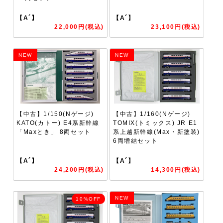
【A´】
【A´】
22,000円(税込)
23,100円(税込)
NEW
NEW
【中古】1/150(Nゲージ)
【中古】1/160(Nゲージ)
KATO(カトー) E4系新幹線
TOMIX(トミックス) JR E1
「Maxとき」 8両セット
系上越新幹線(Max・新塗装)
6両増結セット
【A´】
【A´】
24,200円(税込)
14,300円(税込)
NEW
10%OFF