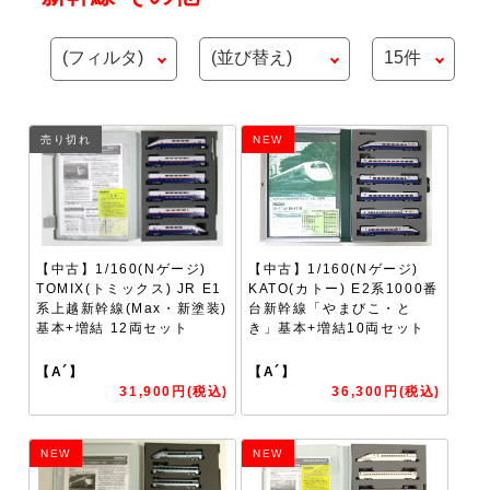
売り切れ
NEW
【中古】1/160(Nゲージ)
【中古】1/160(Nゲージ)
TOMIX(トミックス) JR E1
KATO(カトー) E2系1000番
系上越新幹線(Max・新塗装)
台新幹線「やまびこ・と
基本+増結 12両セット
き」基本+増結10両セット
【A´】
【A´】
31,900円(税込)
36,300円(税込)
NEW
NEW