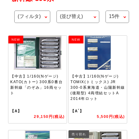
NEW
NEW
【中古】1/160(Nゲージ)
【中古】1/160(Nゲージ)
KATO(カトー) 300系0番台
TOMIX(トミックス) JR
新幹線「のぞみ」16両セッ
300-0系東海道・山陽新幹線
ト
(後期型) 4両増結セットA
2014年ロット
【A】
【A´】
29,150円(税込)
5,500円(税込)
売り切れ