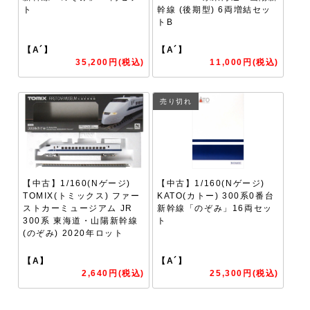
ト
幹線 (後期型) 6両増結セッ
トB
【A´】
【A´】
35,200円(税込)
11,000円(税込)
売り切れ
【中古】1/160(Nゲージ)
【中古】1/160(Nゲージ)
TOMIX(トミックス) ファー
KATO(カトー) 300系0番台
ストカーミュージアム JR
新幹線「のぞみ」16両セッ
300系 東海道・山陽新幹線
ト
(のぞみ) 2020年ロット
【A】
【A´】
2,640円(税込)
25,300円(税込)