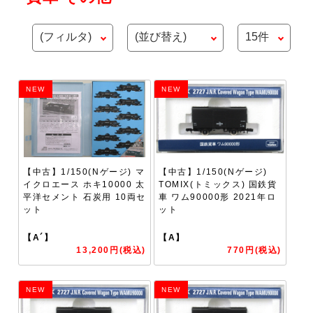
NEW
NEW
【中古】1/150(Nゲージ) マ
【中古】1/150(Nゲージ)
イクロエース ホキ10000 太
TOMIX(トミックス) 国鉄貨
平洋セメント 石炭用 10両セ
車 ワム90000形 2021年ロ
ット
ット
【A´】
【A】
13,200円(税込)
770円(税込)
NEW
NEW