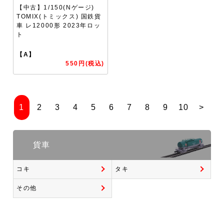
【中古】1/150(Nゲージ)
TOMIX(トミックス) 国鉄貨
車 レ12000形 2023年ロッ
ト
【A】
550円(税込)
1
2
3
4
5
6
7
8
9
10
>
貨車
コキ
タキ
その他