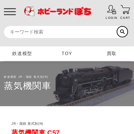
LOGIN
CART
鉄道模型
TOY
買取
鉄道模型
JR・国鉄 形式別(N)
蒸気機関車
JR・国鉄 形式別(N)
蒸気機関車 C57