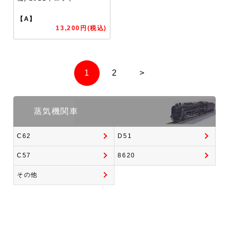
【A】
13,200円(税込)
1
2
>
蒸気機関車
C62
D51
C57
8620
その他