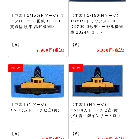
【中古】1/150(Nゲージ) マ
【中古】1/150(Nゲージ)
イクロエース 国鉄DF91-1
TOMIX(トミックス) JR
貫通型 晩年 高知機関区
DD200-0形ディーゼル機関
車 2024年ロット
【A】
【A】
9,900円(税込)
6,050円(税込)
NEW
NEW
【中古】(Nゲージ)
【中古】(Nゲージ)
KATO(カトー) チビ凸(黄)
KATO(カトー) チビ凸(黄)
(M) 青・銀インサートロッ
ト
【A】
【A】