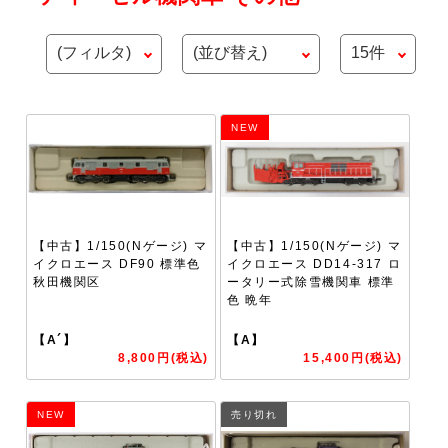
NEW
【中古】1/150(Nゲージ) マ
【中古】1/150(Nゲージ) マ
イクロエース DF90 標準色
イクロエース DD14-317 ロ
秋田機関区
ータリー式除雪機関車 標準
色 晩年
【A´】
【A】
8,800円(税込)
15,400円(税込)
NEW
売り切れ