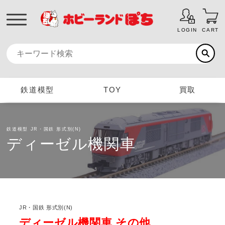
LOGIN
CART
鉄道模型
TOY
買取
鉄道模型
JR・国鉄 形式別(N)
ディーゼル機関車
JR・国鉄 形式別(N)
ディーゼル機関車 その他