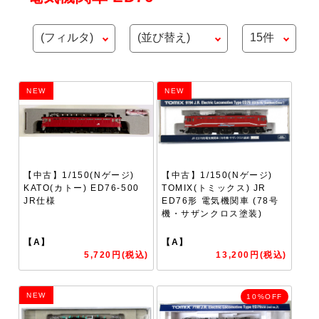
NEW
NEW
【中古】1/150(Nゲージ)
【中古】1/150(Nゲージ)
KATO(カトー) ED76-500
TOMIX(トミックス) JR
JR仕様
ED76形 電気機関車 (78号
機・サザンクロス塗装)
【A】
【A】
5,720円(税込)
13,200円(税込)
NEW
10%OFF