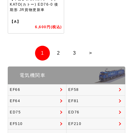
KATO(カトー) ED76-0 後
期形 JR貨物更新車
【A】
6,600円(税込)
1
2
3
>
電気機関車
EF66
EF58
EF64
EF81
ED75
ED76
EF510
EF210