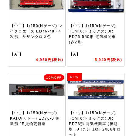
【中古】1/150(Nゲージ) マ
【中古】1/150(Nゲージ)
イクロエース ED76-78・4
TOMIX(トミックス) JR
次形・サザンクロス色
ED76-550形 電気機関車
(赤2号)
【A´】
【A】
4,950円(税込)
5,940円(税込)
NEW
10%OFF
【中古】1/150(Nゲージ)
【中古】1/150(Nゲージ)
KATO(カトー) ED76-0 後
TOMIX(トミックス) JR
期形 JR貨物更新車
ED76形 電気機関車 (後期
型・JR九州仕様) 2008年ロ
ット