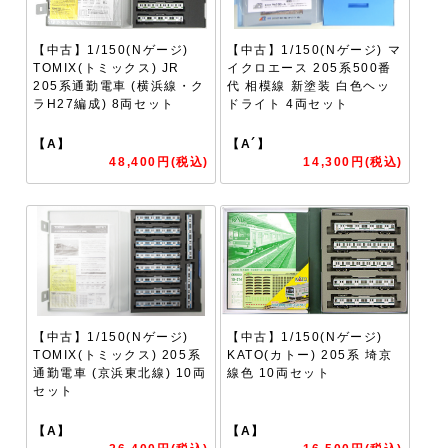
【中古】1/150(Nゲージ)
【中古】1/150(Nゲージ) マ
TOMIX(トミックス) JR
イクロエース 205系500番
205系通勤電車 (横浜線・ク
代 相模線 新塗装 白色ヘッ
ラH27編成) 8両セット
ドライト 4両セット
【A】
【A´】
48,400円(税込)
14,300円(税込)
【中古】1/150(Nゲージ)
【中古】1/150(Nゲージ)
TOMIX(トミックス) 205系
KATO(カトー) 205系 埼京
通勤電車 (京浜東北線) 10両
線色 10両セット
セット
【A】
【A】