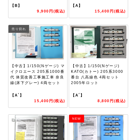
【B】
【A】
9,900円(税込)
15,400円(税込)
売り切れ
【中古】1/150(Nゲージ) マ
【中古】1/150(Nゲージ)
イクロエース 205系1000番
KATO(カトー) 205系3000
代 体質改善工事施工車 奈良
番台 八高線色 4両セット
線(床下グレー) 4両セット
2005年ロット
【A´】
【A´】
15,400円(税込)
8,800円(税込)
NEW