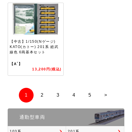
【中古】1/150(Nゲージ)
KATO(カトー) 201系 総武
線色 6両基本セット
【A´】
13,200円(税込)
1
2
3
4
5
>
通勤型車両
103系
201系