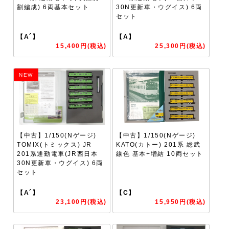
割編成) 6両基本セット
30N更新車・ウグイス) 6両
セット
【A´】
【A】
15,400円(税込)
25,300円(税込)
NEW
【中古】1/150(Nゲージ)
【中古】1/150(Nゲージ)
TOMIX(トミックス) JR
KATO(カトー) 201系 総武
201系通勤電車(JR西日本
線色 基本+増結 10両セット
30N更新車・ウグイス) 6両
セット
【A´】
【C】
23,100円(税込)
15,950円(税込)