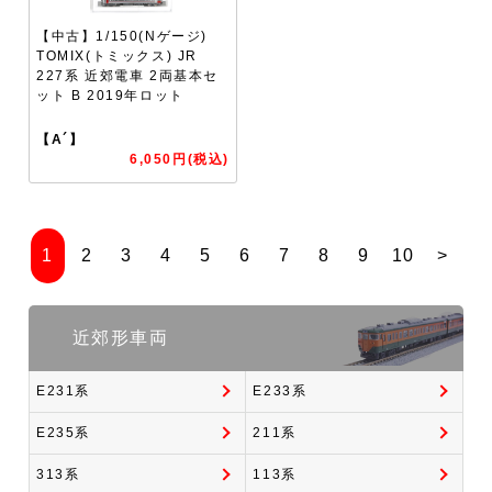
【中古】1/150(Nゲージ)
TOMIX(トミックス) JR
227系 近郊電車 2両基本セ
ット B 2019年ロット
【A´】
6,050円(税込)
1
2
3
4
5
6
7
8
9
10
>
近郊形車両
E231系
E233系
E235系
211系
313系
113系