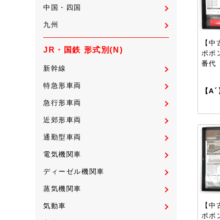
中国・四国
九州
【中古
JR・国鉄 形式別(N)
ポポン
番代
新幹線
特急形車両
【A´
急行形車両
近郊形車両
通勤型車両
電気機関車
ディーゼル機関車
蒸気機関車
【中古
気動車
ポポン