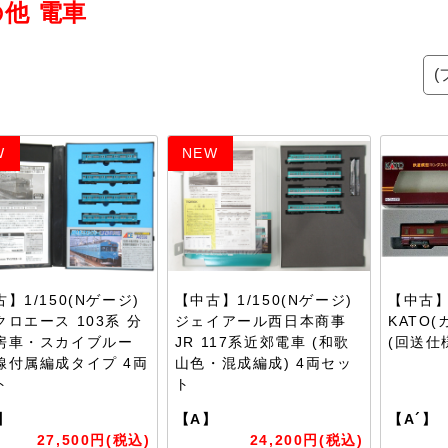
他 電車
W
NEW
】1/150(Nゲージ)
【中古】1/150(Nゲージ)
【中古】1
クロエース 103系 分
ジェイアール西日本商事
KATO
房車・スカイブルー
JR 117系近郊電車 (和歌
(回送仕
線付属編成タイプ 4両
山色・混成編成) 4両セッ
ト
ト
】
【A】
【A´】
27,500円(税込)
24,200円(税込)