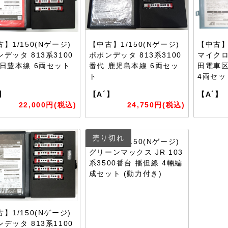
】1/150(Nゲージ)
【中古】1/150(Nゲージ)
【中古】1
デッタ 813系3100
ポポンデッタ 813系3100
マイクロ
 日豊本線 6両セット
番代 鹿児島本線 6両セッ
田電車区
ト
4両セッ
】
【A´】
【A´】
22,000円(税込)
24,750円(税込)
売り切れ
【中古】1/150(Nゲージ)
グリーンマックス JR 103
系3500番台 播但線 4輛編
成セット (動力付き)
】1/150(Nゲージ)
デッタ 813系1100