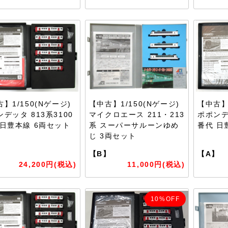
】1/150(Nゲージ)
【中古】1/150(Nゲージ)
【中古】1
デッタ 813系3100
マイクロエース 211・213
ポポンデ
 日豊本線 6両セット
系 スーパーサルーンゆめ
番代 日
じ 3両セット
】
【B】
【A】
24,200円(税込)
11,000円(税込)
10%OFF