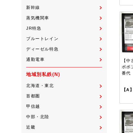
新幹線
蒸気機関車
JR特急
ブルートレイン
ディーゼル特急
通勤電車
【中古
ポポン
番代
地域別私鉄(N)
北海道・東北
【A
首都圏
甲信越
中部・北陸
近畿