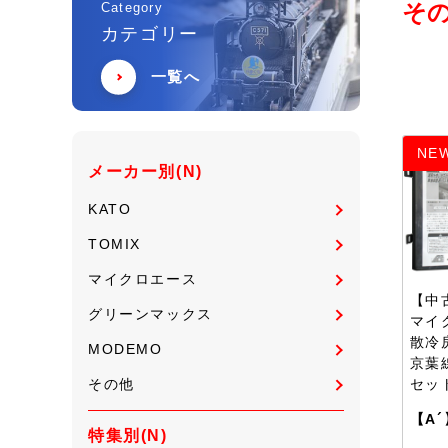
その
Category
カテゴリー
一覧へ
NE
メーカー別(N)
KATO
TOMIX
マイクロエース
【中古
グリーンマックス
マイ
散冷
MODEMO
京葉
その他
セッ
【A´
特集別(N)