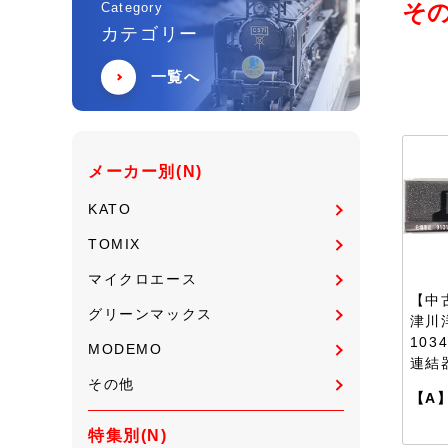
その
Category
カテゴリー
一覧へ
メーカー別(N)
KATO
TOMIX
マイクロエース
【中古
グリーンマックス
津川
103
MODEMO
連結
その他
【A
特集別(N)