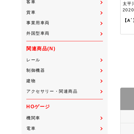
客車
太平
202
貨車
【A´
事業用車両
外国型車両
関連商品(N)
レール
制御機器
建物
アクセサリー・関連商品
HOゲージ
機関車
電車