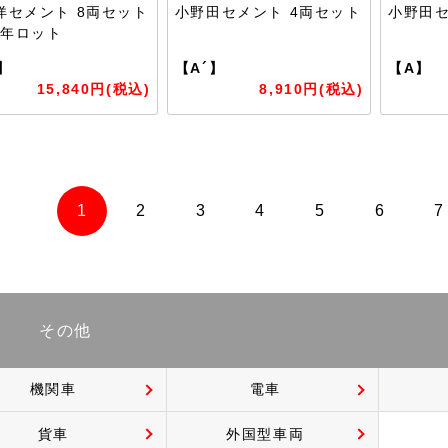
洋セメント 8両セット
小野田セメント 4両セット
小野田セ
0年ロット
】
【A´】
【A】
15,840円(税込)
8,910円(税込)
1
2
3
4
5
6
7
その他
機関車
電車
貨車
外国型車両