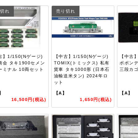
切れ
売り切れ
】1/150(Nゲージ)
【中古】1/150(Nゲージ)
【中古】1
商会 タキ1900セメン
TOMIX(トミックス) 私有
ポポンデ
ーミナル 10両セット
貨車 タキ1000形 (日本石
三段カ
油輸送米タン) 2024年ロ
ット
】
【A】
【A】
16,500円(税込)
1,650円(税込)