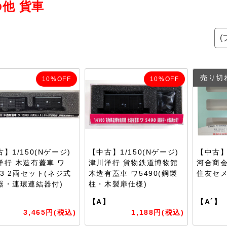
他 貨車
売り切
10%OFF
10%OFF
】1/150(Nゲージ)
【中古】1/150(Nゲージ)
【中古】1
洋行 木造有蓋車 ワ
津川洋行 貨物鉄道博物館
河合商会
43 2両セット(ネジ式
木造有蓋車 ワ5490(鋼製
住友セメ
器・連環連結器付)
柱・木製扉仕様)
】
【A】
【A´】
3,465円(税込)
1,188円(税込)