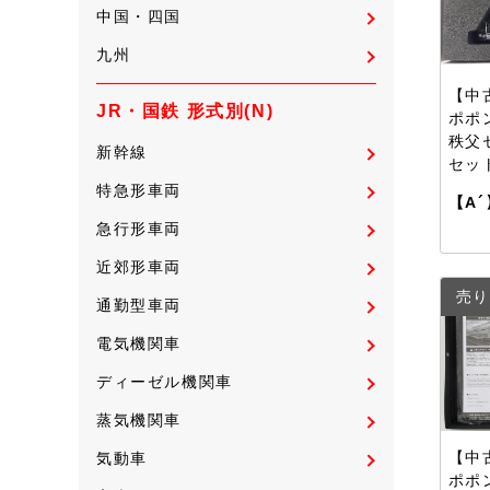
中国・四国
九州
【中古
JR・国鉄 形式別(N)
ポポン
秩父
新幹線
セッ
特急形車両
【A´
急行形車両
近郊形車両
売り
通勤型車両
電気機関車
ディーゼル機関車
蒸気機関車
【中古
気動車
ポポ