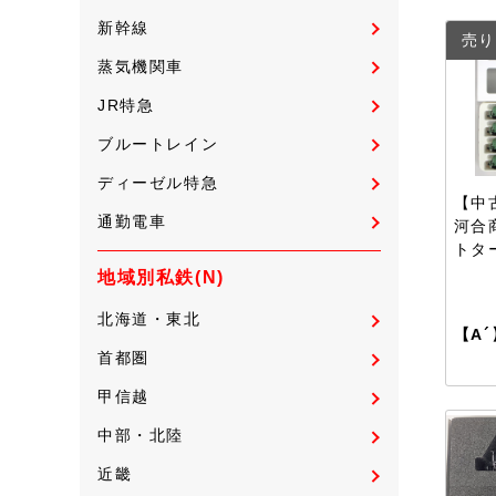
新幹線
売り
蒸気機関車
JR特急
ブルートレイン
ディーゼル特急
【中古
通勤電車
河合
トタ
地域別私鉄(N)
北海道・東北
【A´
首都圏
甲信越
中部・北陸
近畿