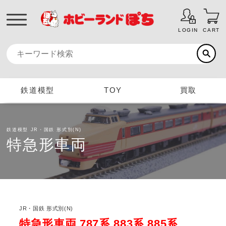
LOGIN
CART
鉄道模型
TOY
買取
鉄道模型
JR・国鉄 形式別(N)
特急形車両
JR・国鉄 形式別(N)
特急形車両 787系 883系 885系