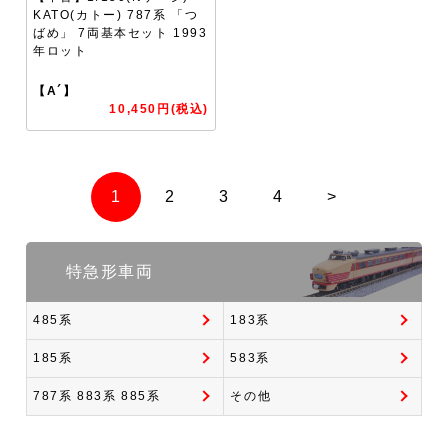
KATO(カトー) 787系 「つ
ばめ」 7両基本セット 1993
年ロット
【A´】
10,450円(税込)
1
2
3
4
>
特急形車両
485系
183系
185系
583系
787系 883系 885系
その他