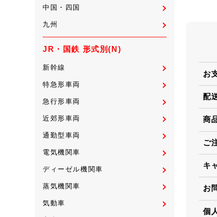
中国・四国
九州
JR・国鉄 形式別(N)
新幹線
お
特急形車両
配
急行形車両
近郊形車両
商
通勤型車両
ご
電気機関車
キ
ディーゼル機関車
蒸気機関車
お
気動車
個