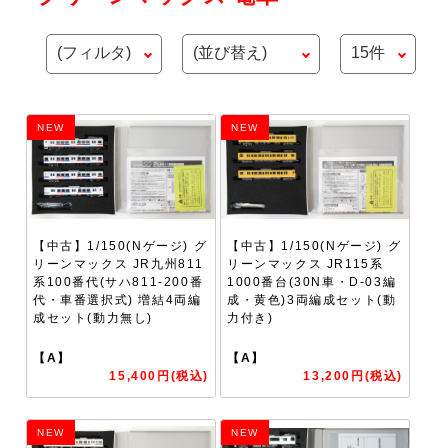
NEW
NEW
【中古】1/150(Nゲージ) グ
【中古】1/150(Nゲージ) グ
リーンマックス JR九州811
リーンマックス JR115系
系100番代(サハ811-200番
1000番台(30N車・D-03編
代・車番選択式) 増結4両編
成・黄色)3両編成セット(動
成セット(動力無し)
力付き)
【A】
【A】
15,400円(税込)
13,200円(税込)
NEW
NEW