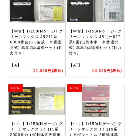
【中古】1/150(Nゲージ) グ
【中古】1/150(Nゲージ) グ
リーンマックス JR211系
リーンマックス JR九州817
6000番台(GG編成・車番選
系0番代(熊本車・車番選択
択式) 基本2両編成セット(動
式) 基本2両編成セット(動力
力付き)
付き)
【A】
【A´】
11,000円(税込)
14,300円(税込)
NEW
NEW
【中古】1/150(Nゲージ) グ
【中古】1/150(Nゲージ) グ
リーンマックス JR 115系
リーンマックス JR 119系
2000番台 (40N体質改善車
するがシャトル 2輛編成基