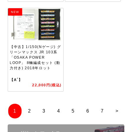
NEW
【中古】1/150(Nゲージ) グ
リーンマックス JR 103系
「OSAKA POWER
LOOP」 8輛編成セット (動
力付き) 2018年ロット
【A´】
22,000円(税込)
1
2
3
4
5
6
7
>