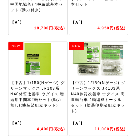
中国地域色) 4輛編成基本セ
本セット
ット (動力付き)
【A´】
【A´】
18,700円(税込)
4,950円(税込)
NEW
NEW
【中古】1/150(Nゲージ) グ
【中古】1/150(Nゲージ) グ
リーンマックス JR103系
リーンマックス JR103系
N40体質改善車 ウグイス 増
N40体質改善車 ウグイス 高
結用中間車2輛セット(動力
運転台車 4輌編成トータル
無し)(塗装済組立キット)
セット (塗装印刷済組立キッ
ト)
【A´】
【A´】
4,400円(税込)
11,000円(税込)