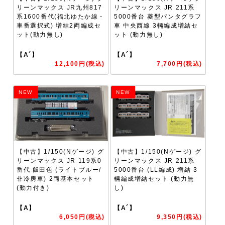
リーンマックス JR九州817
リーンマックス JR 211系
系1600番代(福北ゆたか線・
5000番台 菱型パンタグラフ
車番選択式) 増結2両編成セ
車 中央西線 3輛編成増結セ
ット(動力無し)
ット (動力無し)
【A´】
【A´】
12,100円(税込)
7,700円(税込)
NEW
NEW
【中古】1/150(Nゲージ) グ
【中古】1/150(Nゲージ) グ
リーンマックス JR 119系0
リーンマックス JR 211系
番代 飯田色 (ライトブルー/
5000番台 (LL編成) 増結 3
非冷房車) 2両基本セット
輛編成増結セット (動力無
(動力付き)
し)
【A】
【A´】
6,050円(税込)
9,350円(税込)