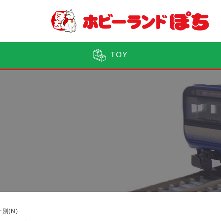
TOY
別(N)