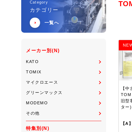
TO
Category
カテゴリー
一覧へ
NE
メーカー別(N)
KATO
TOMIX
マイクロエース
【中古
グリーンマックス
TOM
旧型
MODEMO
ター
その他
【A
特集別(N)