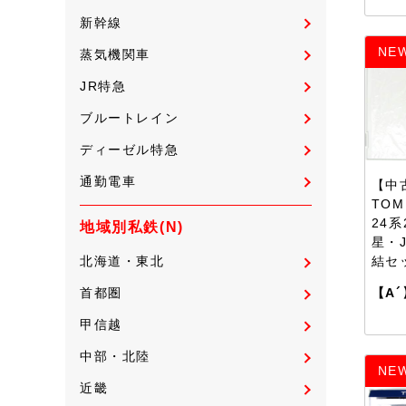
新幹線
NE
蒸気機関車
JR特急
ブルートレイン
ディーゼル特急
通勤電車
【中古
TOM
24系
地域別私鉄(N)
星・
結セ
北海道・東北
【A´
首都圏
甲信越
中部・北陸
NE
近畿