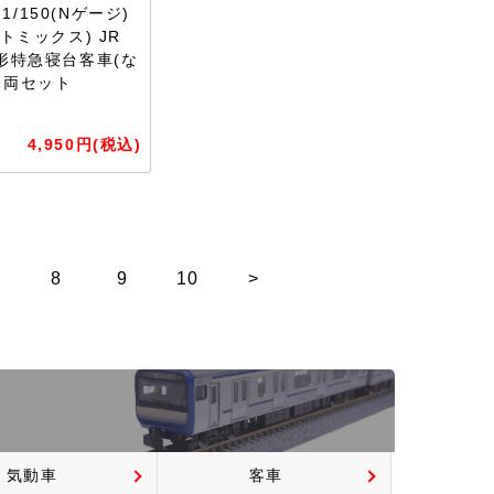
/150(Nゲージ)
(トミックス) JR
5形特急寝台客車(な
2両セット
4,950円(税込)
8
9
10
>
気動車
客車