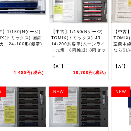
】1/150(Nゲージ)
【中古】1/150(Nゲージ)
【中古】1
IX(トミックス) 国鉄
TOMIX(トミックス) JR
TOMI
カニ24-100形(銀帯)
14-200系客車(ムーンライ
室蘭本線
ト九州・8両編成) 8両セッ
ならSL
ト
】
【A´】
【A´】
4,400円(税込)
18,700円(税込)
W
NEW
NEW