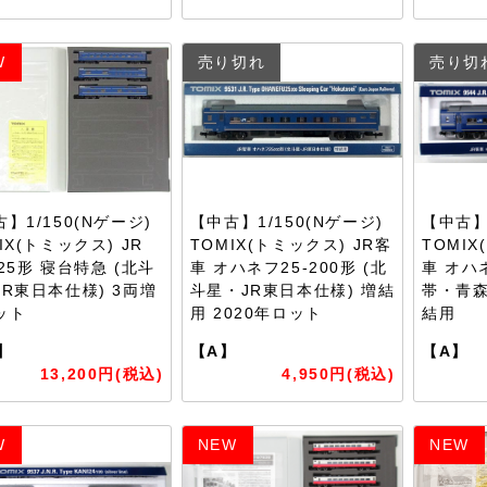
W
売り切れ
売り切
】1/150(Nゲージ)
【中古】1/150(Nゲージ)
【中古】1
IX(トミックス) JR
TOMIX(トミックス) JR客
TOMIX
25形 寝台特急 (北斗
車 オハネフ25-200形 (北
車 オハネ
JR東日本仕様) 3両増
斗星・JR東日本仕様) 増結
帯・青森
ット
用 2020年ロット
結用
】
【A】
【A】
13,200円(税込)
4,950円(税込)
W
NEW
NEW