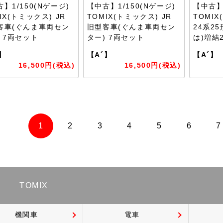
】1/150(Nゲージ)
【中古】1/150(Nゲージ)
【中古】1
IX(トミックス) JR
TOMIX(トミックス) JR
TOMIX
客車(ぐんま車両セン
旧型客車(ぐんま車両セン
24系2
) 7両セット
ター) 7両セット
は)増結
】
【A´】
【A´】
16,500円(税込)
16,500円(税込)
1
2
3
4
5
6
7
TOMIX
機関車
電車