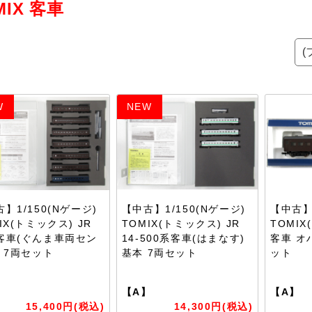
MIX 客車
W
NEW
】1/150(Nゲージ)
【中古】1/150(Nゲージ)
【中古】1
IX(トミックス) JR
TOMIX(トミックス) JR
TOMI
客車(ぐんま車両セン
14-500系客車(はまなす)
客車 オハ
) 7両セット
基本 7両セット
ット
】
【A】
【A】
15,400円(税込)
14,300円(税込)