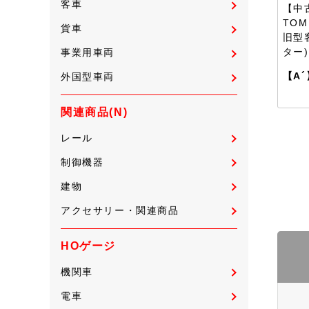
客車
【中古
TOM
貨車
旧型
ター
事業用車両
【A´
外国型車両
関連商品(N)
レール
制御機器
建物
アクセサリー・関連商品
HOゲージ
機関車
電車