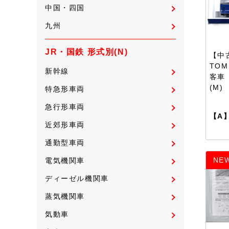
中国・四国
九州
JR・国鉄 形式別(N)
【中古
TOM
新幹線
客車 
(M)
特急形車両
急行形車両
【A
近郊形車両
通勤型車両
NE
電気機関車
ディーゼル機関車
蒸気機関車
気動車