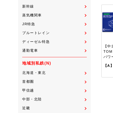
新幹線
蒸気機関車
JR特急
ブルートレイン
ディーゼル特急
【中
通勤電車
TOM
パワー
地域別私鉄(N)
【A
北海道・東北
首都圏
甲信越
中部・北陸
近畿