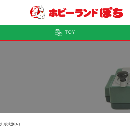
TOY
鉄 形式別(N)