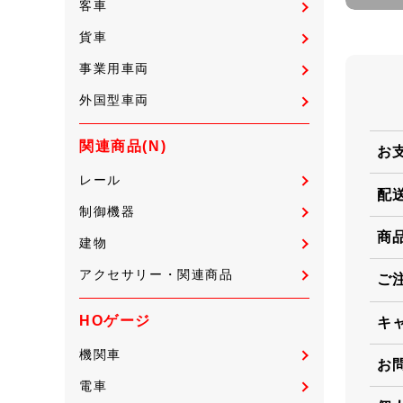
客車
貨車
事業用車両
外国型車両
関連商品(N)
お
レール
配
制御機器
商
建物
アクセサリー・関連商品
ご
HOゲージ
キ
機関車
お
電車