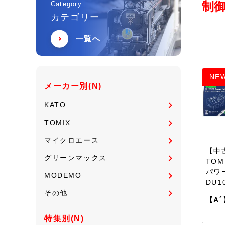
制御
Category
カテゴリー
一覧へ
NE
メーカー別(N)
KATO
TOMIX
マイクロエース
【中
グリーンマックス
TOM
パワ
MODEMO
DU1
その他
【A´
特集別(N)