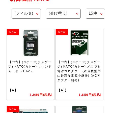
NEW
NEW
【中古】(Nゲージ)(HOゲー
【中古】(Nゲージ)(HOゲー
ジ) KATO(カトー) サウンド
ジ) KATO(カトー) どこでも
カード ＜C62＞
電源コネクター (鉄道模型用
に最適な電源中継器) (ACア
ダプター別売)
【A】
【A´】
1,980円(税込)
1,650円(税込)
NEW