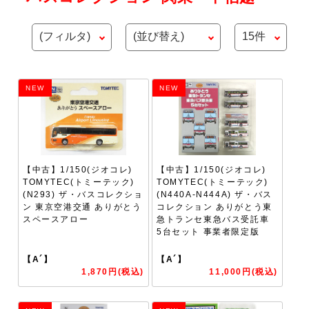
NEW
NEW
【中古】1/150(ジオコレ)
【中古】1/150(ジオコレ)
TOMYTEC(トミーテック)
TOMYTEC(トミーテック)
(N293) ザ・バスコレクショ
(N440A-N444A) ザ・バス
ン 東京空港交通 ありがとう
コレクション ありがとう東
スペースアロー
急トランセ東急バス受託車
5台セット 事業者限定版
【A´】
【A´】
1,870円(税込)
11,000円(税込)