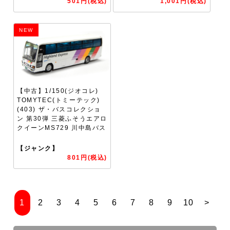
501円(税込)
1,001円(税込)
NEW
【中古】1/150(ジオコレ)
TOMYTEC(トミーテック)
(403) ザ・バスコレクショ
ン 第30弾 三菱ふそうエアロ
クイーンMS729 川中島バス
【ジャンク】
801円(税込)
1
2
3
4
5
6
7
8
9
10
>