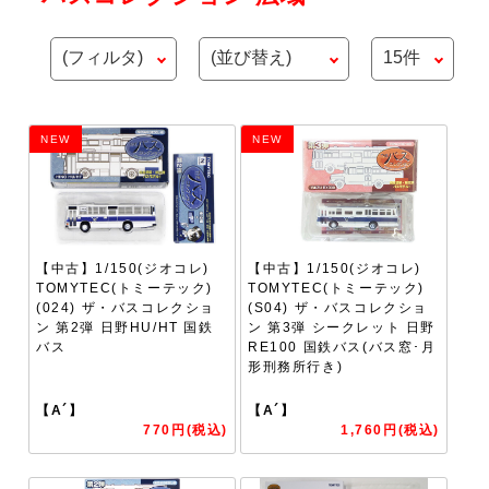
NEW
NEW
【中古】1/150(ジオコレ)
【中古】1/150(ジオコレ)
TOMYTEC(トミーテック)
TOMYTEC(トミーテック)
(024) ザ・バスコレクショ
(S04) ザ・バスコレクショ
ン 第2弾 日野HU/HT 国鉄
ン 第3弾 シークレット 日野
バス
RE100 国鉄バス(バス窓･月
形刑務所行き)
【A´】
【A´】
770円(税込)
1,760円(税込)