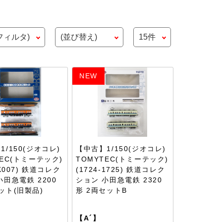
NEW
1/150(ジオコレ)
【中古】1/150(ジオコレ)
TEC(トミーテック)
TOMYTEC(トミーテック)
-K007) 鉄道コレク
(1724-1725) 鉄道コレク
小田急電鉄 2200
ション 小田急電鉄 2320
ット(旧製品)
形 2両セットB
【A´】