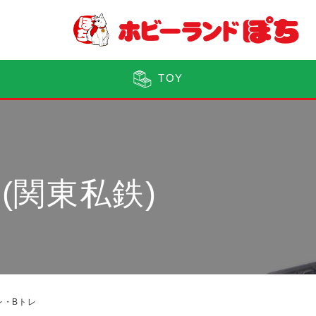
TOY
(関東私鉄)
レ・Bトレ