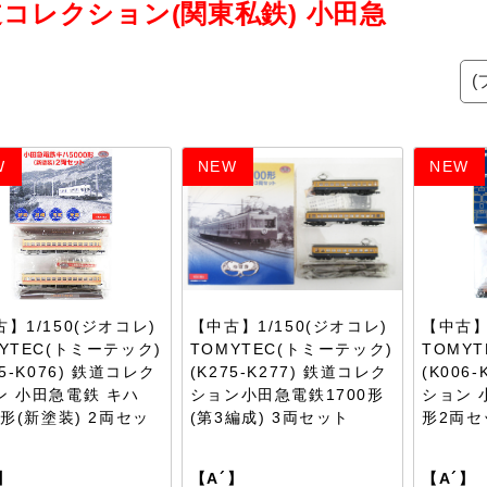
コレクション(関東私鉄) 小田急
W
NEW
NEW
】1/150(ジオコレ)
【中古】1/150(ジオコレ)
【中古】
YTEC(トミーテック)
TOMYTEC(トミーテック)
TOMY
75-K076) 鉄道コレク
(K275-K277) 鉄道コレク
(K006
ン 小田急電鉄 キハ
ション小田急電鉄1700形
ション 
0形(新塗装) 2両セッ
(第3編成) 3両セット
形2両セ
】
【A´】
【A´】