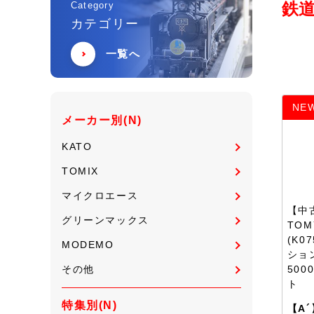
鉄道
Category
カテゴリー
一覧へ
NE
メーカー別(N)
KATO
TOMIX
マイクロエース
【中古
グリーンマックス
TOM
(K0
MODEMO
ショ
その他
500
ト
特集別(N)
【A´