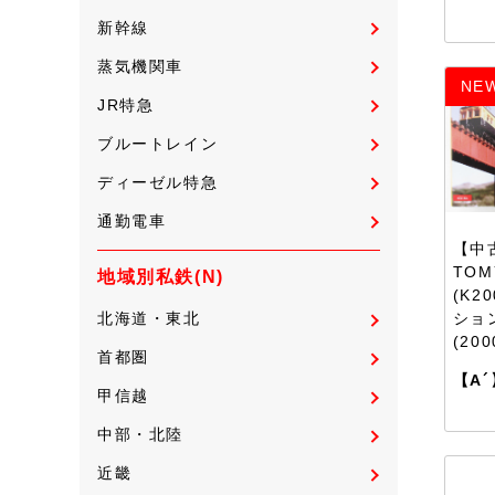
新幹線
蒸気機関車
NE
JR特急
ブルートレイン
ディーゼル特急
通勤電車
【中古
TOM
地域別私鉄(N)
(K2
ショ
北海道・東北
(20
首都圏
【A´
甲信越
中部・北陸
近畿