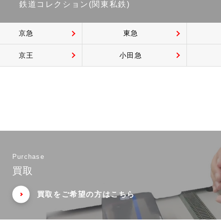
鉄道コレクション(関東私鉄)
京急
東急
京王
小田急
Purchase
買取
買取をご希望の方はこちら