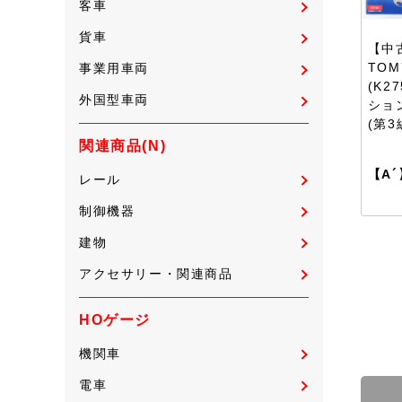
客車
貨車
【中古
TOM
事業用車両
(K2
外国型車両
ショ
(第3
関連商品(N)
【A´
レール
制御機器
建物
アクセサリー・関連商品
HOゲージ
機関車
電車