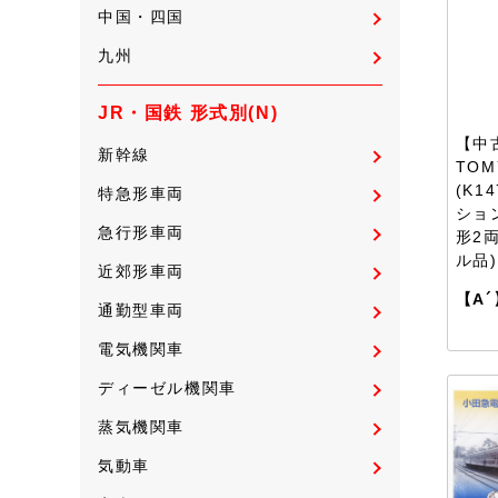
中国・四国
九州
JR・国鉄 形式別(N)
【中古
新幹線
TOM
(K1
特急形車両
ション
急行形車両
形2
ル品)
近郊形車両
【A´
通勤型車両
電気機関車
ディーゼル機関車
蒸気機関車
気動車