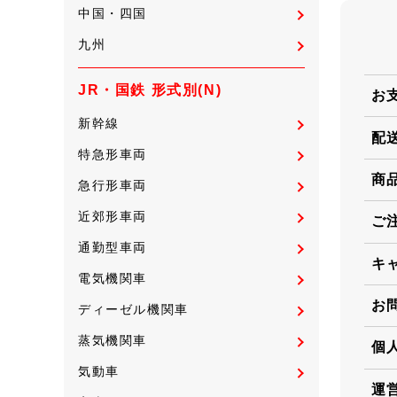
中国・四国
九州
JR・国鉄 形式別(N)
お
新幹線
配
特急形車両
商
急行形車両
近郊形車両
ご
通勤型車両
キ
電気機関車
お
ディーゼル機関車
蒸気機関車
個
気動車
運