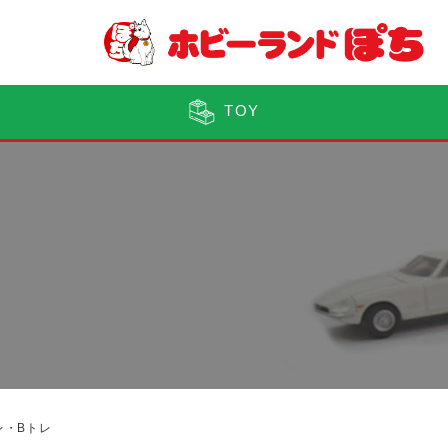
TOY
ン
レ・Bトレ