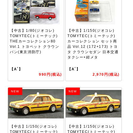
【中古】1/80(ジオコレ)
【中古】1/150(ジオコレ)
TOMYTEC(トミーテック)
TOMYTEC(トミーテック)
THEカーコレクション80
カーコレクション セット商
Vol.1 トヨペット クラウン
品 Vol.12 (172+173) トヨ
バン(東京消防庁)
タ クラウンセダン 日本交通
タクシー+紺メタ
【A´】
【A´】
990円(税込)
2,970円(税込)
NEW
NEW
【中古】1/150(ジオコレ)
【中古】1/150(ジオコレ)
TOMYTEC(トミーテック)
TOMYTEC(トミーテック)