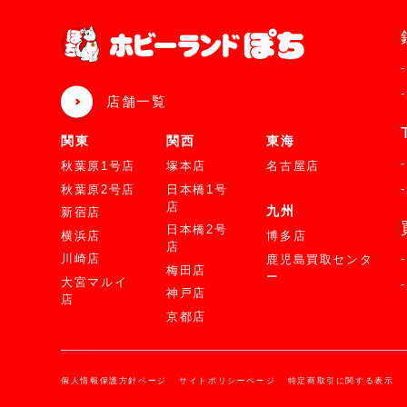
店舗一覧
関東
関西
東海
秋葉原1号店
塚本店
名古屋店
秋葉原2号店
日本橋1号
店
九州
新宿店
日本橋2号
横浜店
博多店
店
川崎店
鹿児島買取センタ
梅田店
ー
大宮マルイ
神戸店
店
京都店
個人情報保護方針ページ
サイトポリシーページ
特定商取引に関する表示