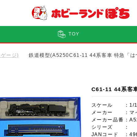
TOY
(Nゲージ)
鉄道模型(A5250C61-11 44系客車 特
C61-11 44
スケール
：1/
メーカー
：マ
メーカー品番
：A5
シリーズ
：
JANコード
：49