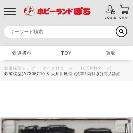
LOGIN
CART
鉄道模型
TOY
買取
鉄道模型トップ
マイクロエース
1/150(Nゲージ)
鉄道模型(A7306C10-8 大井川鐡道 (貨車1両付き))商品詳細