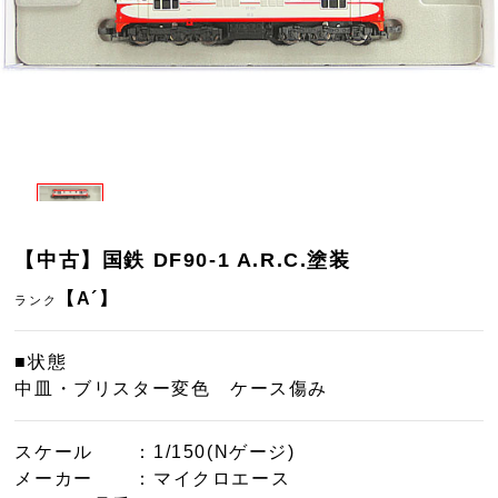
【中古】国鉄 DF90-1 A.R.C.塗装
【A´】
ランク
■状態
中皿・ブリスター変色 ケース傷み
スケール
：1/150(Nゲージ)
メーカー
：マイクロエース