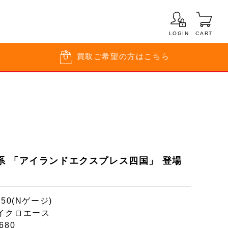
LOGIN
CART
買取
ご希望の方はこちら
+50系 「アイランドエクスプレス四国」 登場
150(Nゲージ)
イクロエース
680