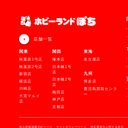
店舗一覧
関東
関西
東海
秋葉原1号店
塚本店
名古屋店
秋葉原2号店
日本橋1号
店
九州
新宿店
日本橋2号
横浜店
博多店
店
川崎店
鹿児島買取センタ
梅田店
ー
大宮マルイ
神戸店
店
京都店
個人情報保護方針ページ
サイトポリシーページ
特定商取引に関する表示