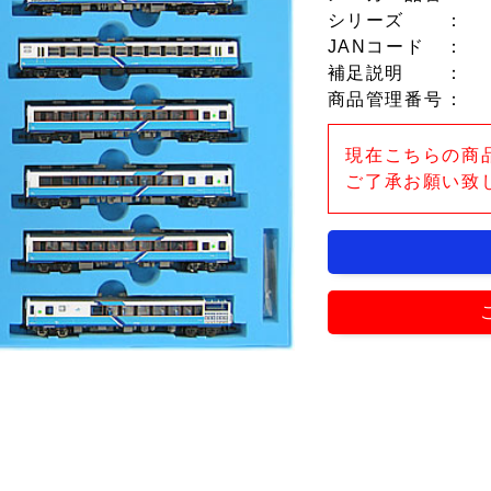
シリーズ
：
JANコード
：
補足説明
：
商品管理番号
：
現在こちらの商
ご了承お願い致