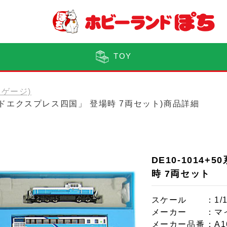
TOY
(Nゲージ)
イランドエクスプレス四国」 登場時 7両セット)商品詳細
DE10-1014
時 7両セット
スケール
：1/
メーカー
：マ
メーカー品番
：A1