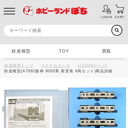
LOGIN
CART
鉄道模型
TOY
買取
鉄道模型トップ
マイクロエース
1/150(Nゲージ)
鉄道模型(A7082阪神 9000系 新塗装 6両セット)商品詳細