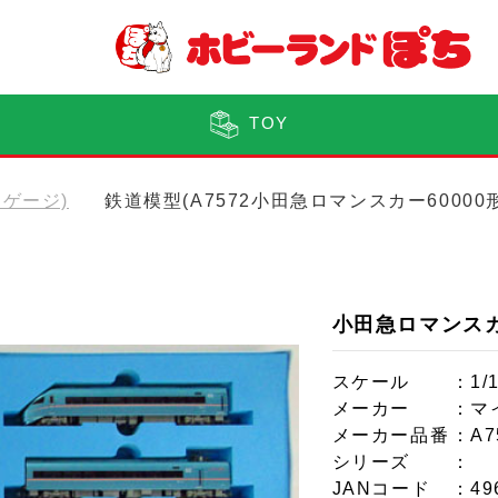
TOY
(Nゲージ)
鉄道模型(A7572小田急ロマンスカー60000
小田急ロマンスカ
スケール
：1/
メーカー
：マ
メーカー品番
：A7
シリーズ
：
JANコード
：49