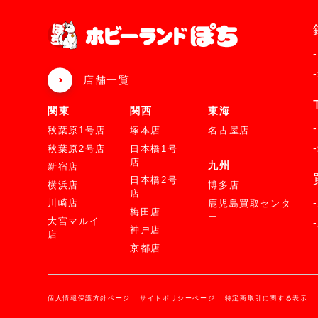
店舗一覧
関東
関西
東海
秋葉原1号店
塚本店
名古屋店
秋葉原2号店
日本橋1号
店
九州
新宿店
日本橋2号
横浜店
博多店
店
川崎店
鹿児島買取センタ
梅田店
ー
大宮マルイ
神戸店
店
京都店
個人情報保護方針ページ
サイトポリシーページ
特定商取引に関する表示