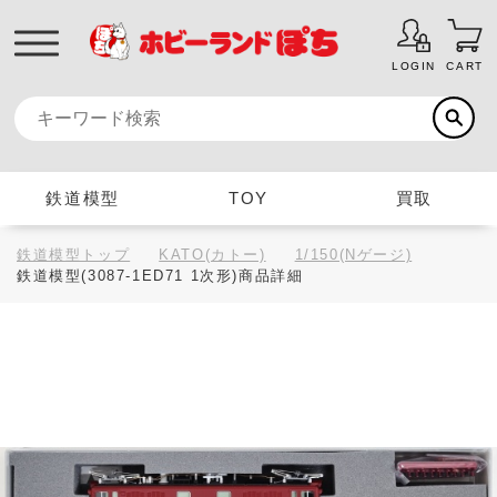
LOGIN
CART
鉄道模型
TOY
買取
鉄道模型トップ
KATO(カトー)
1/150(Nゲージ)
鉄道模型(3087-1ED71 1次形)商品詳細