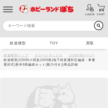
LOGIN
CART
鉄道模型
TOY
買取
鉄道模型トップ
グリーンマックス
1/150(Nゲージ)
鉄道模型(32095小田急1000形(地下鉄直通対応編成・車番
選択式)基本6両編成セット(動力付き))商品詳細