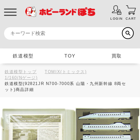
LOGIN
CART
鉄道模型
TOY
買取
鉄道模型トップ
TOMIX(トミックス)
1/160(Nゲージ)
鉄道模型(92821JR N700-7000系 山陽・九州新幹線 8両セ
ット)商品詳細