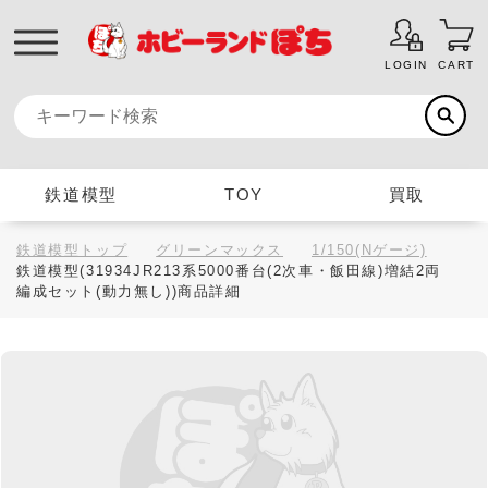
LOGIN
CART
鉄道模型
TOY
買取
鉄道模型トップ
グリーンマックス
1/150(Nゲージ)
鉄道模型(31934JR213系5000番台(2次車・飯田線)増結2両
編成セット(動力無し))商品詳細